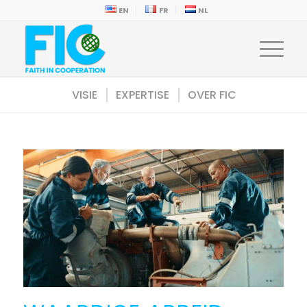
EN
FR
NL
VISIE
EXPERTISE
OVER FIC